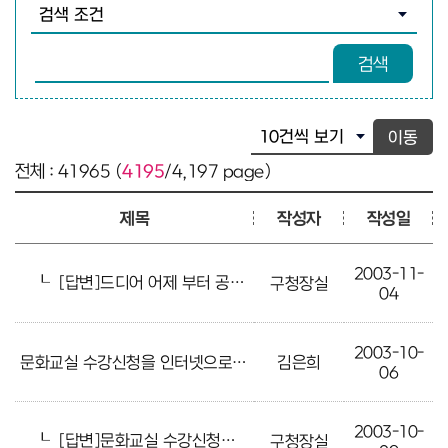
검색조건 선택
검색어 입력
검색
이동
전체 : 41965 (
4195
/4,197 page)
제목
작성자
작성일
2003-11-
┖
[답변]드디어 어제 부터 공사 시작이네요.
구청장실
04
2003-10-
문화교실 수강신청을 인터넷으로 할수는 없는지요?
김은희
06
2003-10-
┖
[답변]문화교실 수강신청을 인터넷으로 할수는 없는지요?
구청장실