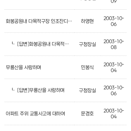
09
2003-10-
화봉공원내 다목적구장 인조잔디 보수 의뢰
하영현
06
2003-10-
┖
[답변]화봉공원내 다목적구장 인조잔디 보수 의뢰
구청장실
08
2003-10-
무룡산을 사랑하며
민봉식
04
2003-10-
┖
[답변]무룡산을 사랑하며
구청장실
06
2003-10-
아파트 주위 교통사고에 대하여
문경호
04