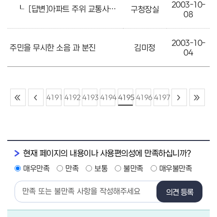
2003-10-
┖
[답변]아파트 주위 교통사고에 대하여
구청장실
08
2003-10-
주민을 무시한 소음 과 분진
김미정
04
4191
4192
4193
4194
4195
4196
4197
현재 페이지의 내용이나 사용편의성에 만족하십니까?
매우만족
만족
보통
불만족
매우불만족
의견 등록