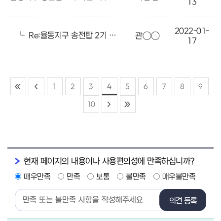
13
2022-01-
┖
Re:율동지구 송전탑 2기 이전 촉구합니다
관○○
17
1
2
3
4
5
6
7
8
9
10
현재 페이지의 내용이나 사용편의성에 만족하십니까?
매우만족
만족
보통
불만족
매우불만족
의견 등록