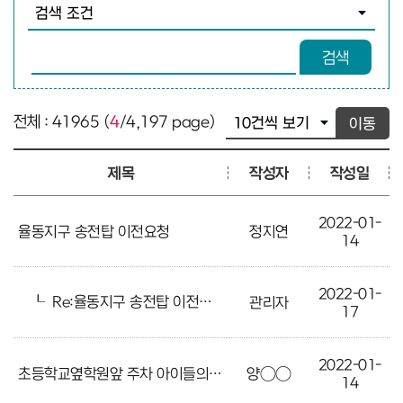
검색조건 선택
검색어 입력
검색
전체 : 41965 (
4
/4,197 page)
이동
제목
작성자
작성일
2022-01-
율동지구 송전탑 이전요청
정지연
14
2022-01-
┖
Re:율동지구 송전탑 이전요청
관리자
17
2022-01-
초등학교옆학원앞 주차 아이들의 안전이위협받고있어요
양○○
14