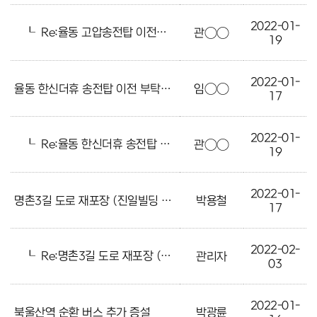
2022-01-
┖
Re:율동 고압송전탑 이전시켜주세요
관○○
19
2022-01-
율동 한신더휴 송전탑 이전 부탁드립니다
임○○
17
2022-01-
┖
Re:율동 한신더휴 송전탑 이전 부탁드립니다
관○○
19
2022-01-
명촌3길 도로 재포장 (진일빌딩 ~ 부산돼지국밥)
박용철
17
2022-02-
┖
Re:명촌3길 도로 재포장 (진일빌딩 ~ 부산돼지국밥)
관리자
03
2022-01-
북울산역 순환 버스 추가 증설
박광륜