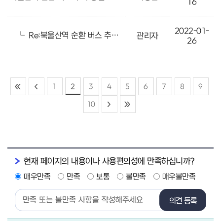
16
2022-01-
┖
Re:북울산역 순환 버스 추가 증설
관리자
26
1
2
3
4
5
6
7
8
9
10
현재 페이지의 내용이나 사용편의성에 만족하십니까?
매우만족
만족
보통
불만족
매우불만족
의견 등록