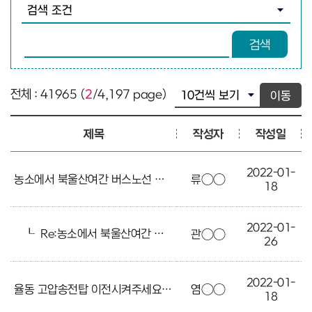
검색조건 선택
검색어 입력
검색
전체 : 41965 (
2
/4,197 page)
이동
제목
작성자
작성일
2022-01-
농소에서 북울산여간 버스노선 개선요구
류○○
18
2022-01-
┖
Re:농소에서 북울산여간 버스노선 개선요구
관○○
26
2022-01-
율동 고압송전탑 이전시켜주세요
염○○
18