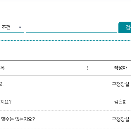
조건 선택
검색어 입력
검
제목
작성자
요.
구청장실
는지요?
김은희
 할수는 없는지요?
구청장실