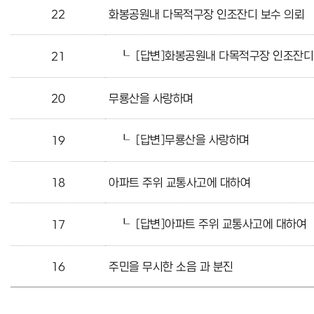
22
화봉공원내 다목적구장 인조잔디 보수 의뢰
┖
[답변]화봉공원내 다목적구장 인조잔디
21
20
무룡산을 사랑하며
┖
[답변]무룡산을 사랑하며
19
18
아파트 주위 교통사고에 대하여
┖
[답변]아파트 주위 교통사고에 대하여
17
16
주민을 무시한 소음 과 분진