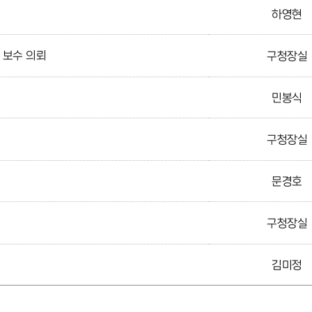
하영현
 보수 의뢰
구청장실
민봉식
구청장실
문경호
구청장실
김미정