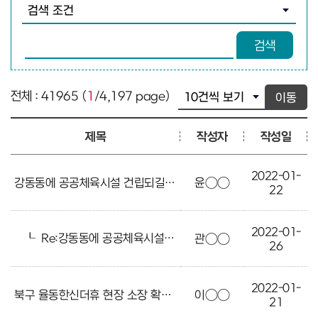
검색조건 선택
검색어 입력
검색
전체 : 41965 (
1
/4,197 page)
이동
제목
작성자
작성일
2022-01-
강동동에 공공체육시설 건립되길 건의합니다
윤○○
22
2022-01-
┖
Re:강동동에 공공체육시설 건립되길 건의합니다
관○○
26
2022-01-
북구 율동한신더휴 현장 소장 확인의건
이○○
21