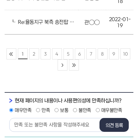
18
2022-01-
┖
Re:율동지구 북측 송전탑 이전 검토 요청
관○○
19
1
2
3
4
5
6
7
8
9
10
현재 페이지의 내용이나 사용편의성에 만족하십니까?
매우만족
만족
보통
불만족
매우불만족
의견 등록