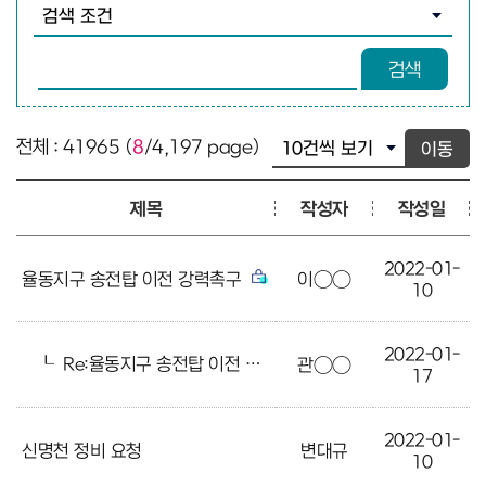
검색조건 선택
검색어 입력
검색
전체 : 41965 (
8
/4,197 page)
이동
제목
작성자
작성일
2022-01-
율동지구 송전탑 이전 강력촉구
이○○
10
2022-01-
┖
Re:율동지구 송전탑 이전 강력촉구
관○○
17
2022-01-
신명천 정비 요청
변대규
10