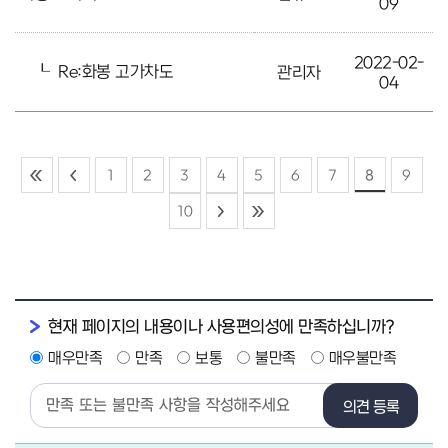
09
2022-02-
┖
Re:화봉 고가차도
관리자
04
1
2
3
4
5
6
7
8
9
10
현재 페이지의 내용이나 사용편의성에 만족하십니까?
매우만족
만족
보통
불만족
매우불만족
의견 등록