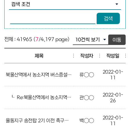
검색조건 선택
검색어 입력
검색
전체 : 41965 (
7
/4,197 page)
이동
제목
작성자
작성일
2022-01-
북울산역에서 농소지역 버스증설
류○○
11
2022-01-
┖
Re:북울산역에서 농소지역 버스증설
관○○
26
2022-01-
율동지구 송전탑 2기 이전 촉구합니다
백○○
11