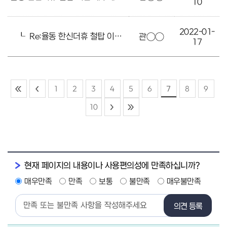
10
2022-01-
┖
Re:율동 한신더휴 철탑 이전 해주세요
관○○
17
1
2
3
4
5
6
7
8
9
10
현재 페이지의 내용이나 사용편의성에 만족하십니까?
매우만족
만족
보통
불만족
매우불만족
의견 등록