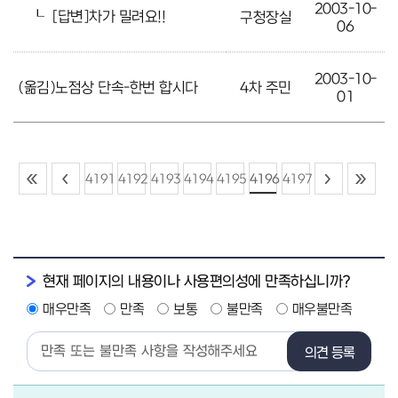
2003-10-
┖
[답변]차가 밀려요!!
구청장실
06
2003-10-
(옮김)노점상 단속-한번 합시다
4차 주민
01
4191
4192
4193
4194
4195
4196
4197
현재 페이지의 내용이나 사용편의성에 만족하십니까?
매우만족
만족
보통
불만족
매우불만족
의견 등록