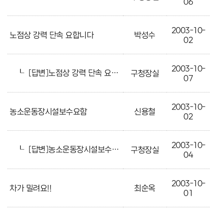
06
2003-10-
노점상 강력 단속 요합니다
박성수
02
2003-10-
┖
[답변]노점상 강력 단속 요합니다
구청장실
07
2003-10-
농소운동장시설보수요함
신용철
02
2003-10-
┖
[답변]농소운동장시설보수요함
구청장실
04
2003-10-
차가 밀려요!!
최순옥
01