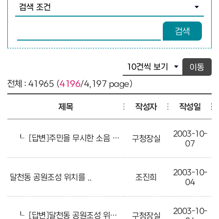
검색조건 선택
검색어 입력
검색
이동
전체 : 41965 (
4196
/4,197 page)
제목
작성자
작성일
2003-10-
┖
[답변]주민을 무시한 소음 과 분진
구청장실
07
2003-10-
달천동 공원조성 위치를 ..
조진희
04
2003-10-
┖
[답변]달천동 공원조성 위치를 ..
구청장실