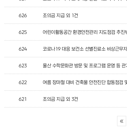
626
조의금 지급 외 1건
625
어린이활동공간 환경안전관리 지도점검 추진부서
624
코로나19 대응 보건소 선별진료소 비상근무자
623
울산 수학문화관 방문 및 프로그램 운영 등 관
622
여름 장마철 대비 건축물 안전진단 합동점검 및
621
조의금 지급 외 3건