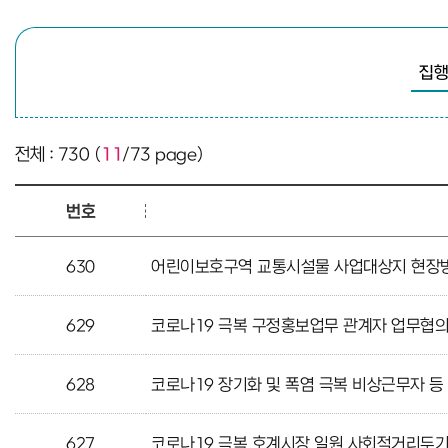
검색
전체 : 730 (
11
/73 page)
번호
630
어린이보호구역 교통시설물 사업대상지 현장방문
629
코로나19 극복 구정홍보업무 관계자 업무협의
628
코로나19 장기화 및 폭염 극복 비상근무자 등
627
코로나19 극복 호계시장 일원 사회적거리두기