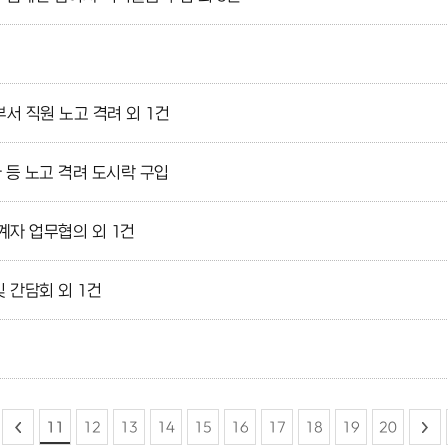
 직원 노고 격려 외 1건
 등 노고 격려 도시락 구입
계자 업무협의 외 1건
 간담회 외 1건
11
12
13
14
15
16
17
18
19
20