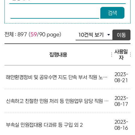
검색어 입력
검색
전체 : 897 (
59
/90 page)
이동
사용일
집행내용
자
2023-
해안환경정비 및 공유수면 지도 단속 부서 직원 노고 격려 외 1
08-21
2023-
신속하고 친절한 민원 처리 등 민원업무 담당 직원 노고 격려 외1
08-17
2023-
부속실 민원접대용 다과류 등 구입 외 2
08-16