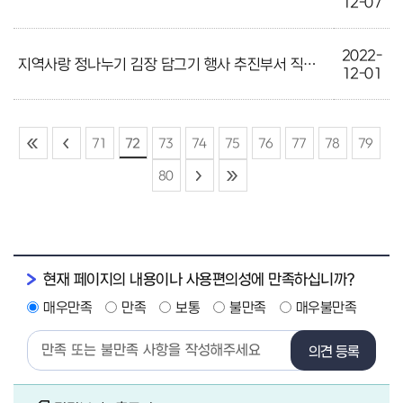
12-07
2022-
지역사랑 정나누기 김장 담그기 행사 추진부서 직원 노고 격려 외 1건
12-01
71
72
73
74
75
76
77
78
79
80
현재 페이지의 내용이나 사용편의성에 만족하십니까?
매우만족
만족
보통
불만족
매우불만족
의견 등록