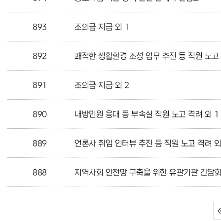
893
조의금 지급 외 1
892
쾌적한 생활환경 조성 업무 추진 등 직원 노고 
891
조의금 지급 외 2
890
내방민원 응대 등 부속실 직원 노고 격려 외 1
889
언론사 취임 인터뷰 추진 등 직원 노고 격려 외
888
지역사회 안전망 구축을 위한 유관기관 간담