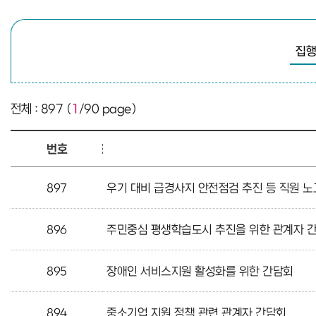
검색
전체 : 897 (
1
/90 page)
번호
897
우기 대비 급경사지 안전점검 추진 등 직원 노
896
주민중심 평생학습도시 추진을 위한 관계자 
895
장애인 서비스지원 활성화를 위한 간담회
894
중소기업 지원 정책 관련 관계자 간담회