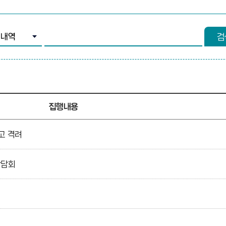
조건 선택
검색어 입력
검
집행내용
고 격려
간담회