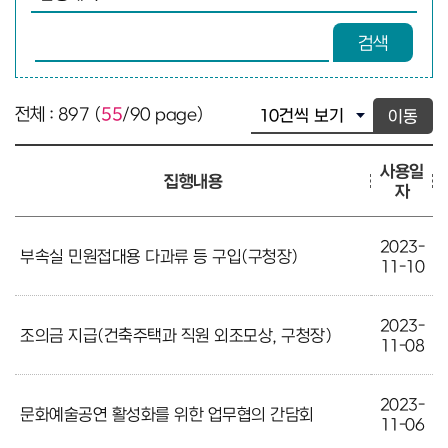
검색어 입력
검색
전체 : 897 (
55
/90 page)
이동
사용일
집행내용
자
2023-
부속실 민원접대용 다과류 등 구입(구청장)
11-10
2023-
조의금 지급(건축주택과 직원 외조모상, 구청장)
11-08
2023-
문화예술공연 활성화를 위한 업무협의 간담회
11-06