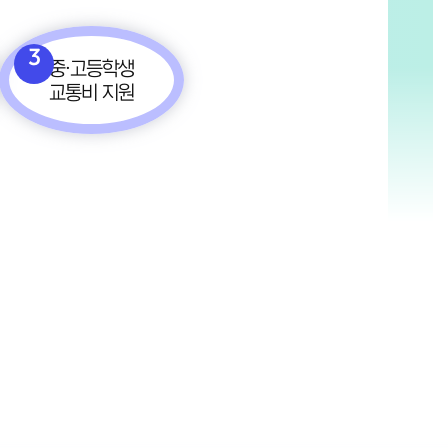
3
중·고등학생
교통비 지원