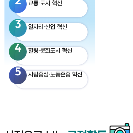
2
교통·도시 혁신
3
일자리·산업 혁신
4
힐링·문화도시 혁신
5
사람중심·노동존중 혁신