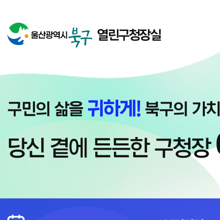
울산광역시 북구청 열린구청장실 메인화면
열린구청장실
귀하게!
구민의 삶을
북구의 가
당신 곁에 든든한 구청장