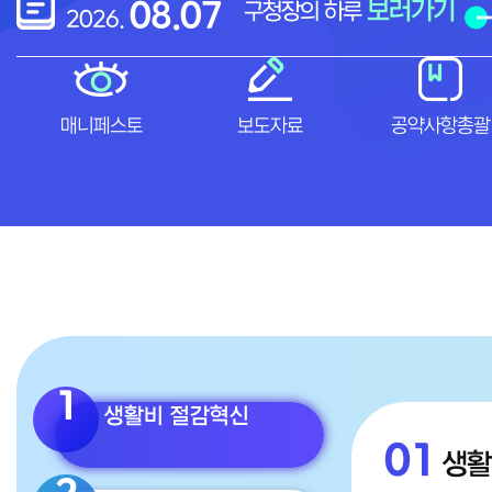
열린구청장실 메뉴 바로가기 모음
08.07
보러가기
구청장의 하루
2026.
매니페스토
보도자료
공약사항총괄
1
생활비 절감혁신
01
생활