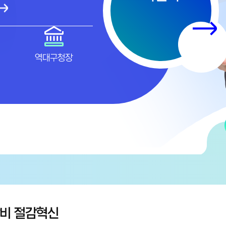
역대구청장
비 절감혁신