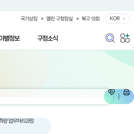
KOR
국가상징
열린 구청장실
북구 의회
야별정보
구정소식
측량 업무처리과정