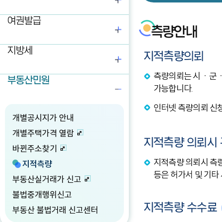
여권발급
측량안내
지방세
지적측량의뢰
측량의뢰는 시ㆍ군ㆍ구청의
부동산민원
가능합니다.
인터넷 측량의뢰 신
개별공시지가 안내
개별주택가격 열람
지적측량 의뢰시
바뀐주소찾기
지적측량 의뢰시 측
지적측량
등은 허가서 및 기타
부동산실거래가 신고
불법중개행위신고
지적측량 수수료
부동산 불법거래 신고센터