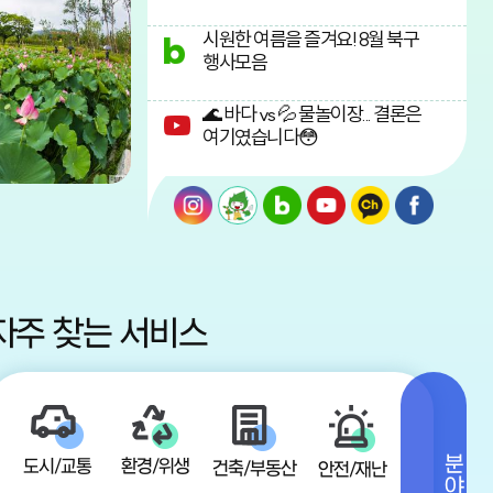
시원한 여름을 즐겨요! 8월 북구
행사모음
🌊 바다 vs 💦 물놀이장... 결론은
여기였습니다😳
자주 찾는 서비스
도시/교통
환경/위생
건축/부동산
안전/재난