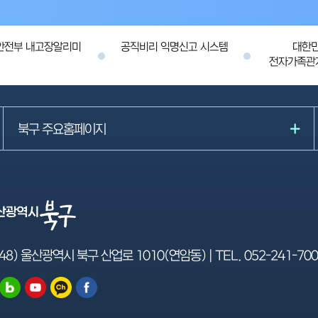
안전부 내고장알리미
공직비리 익명신고 시스템
대한
전자가족관
북구 주요홈페이지
48) 울산광역시 북구 산업로 1010(연암동) | TEL.
052-241-70