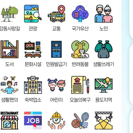
강동사랑길
관광
교통
국가유산
노인
도서
문화시설
민원발급기
반려동물
생활쓰레기
생활편의
숙박업소
어린이
오늘의북구
용도지역