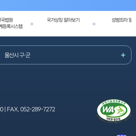
민국법원
국가상징 알아보기
성범죄자 알림
계등록시스템
울산시 구·군
00
| FAX.
052-289-7272