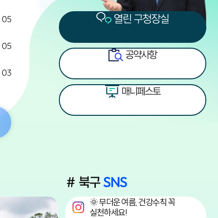
열린 구청장실
. 05
. 05
공약사항
. 03
매니페스토
# 북구
SNS
🌞 무더운 여름, 건강수칙 꼭
실천하세요!