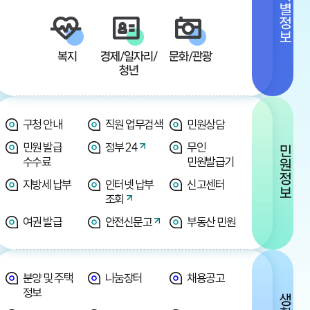
분야별정보
복지
경제/일자리/
문화/관광
청년
구청 안내
직원 업무검색
민원상담
민원 발급
정부 24
무인
민원정보
수수료
민원발급기
지방세 납부
인터넷 납부
신고센터
조회
여권 발급
안전신문고
부동산 민원
분양 및 주택
나눔장터
채용공고
정보