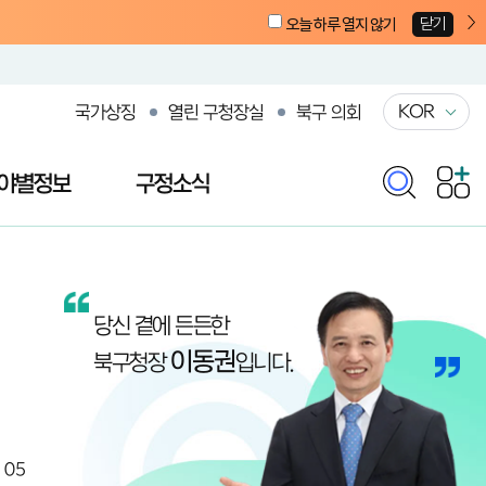
닫기
오늘 하루 열지 않기
KOR
국가상징
열린 구청장실
북구 의회
야별정보
구정소식
열린 구청장실
당신 곁에 든든한
이동권
북구청장
입니다.
. 05