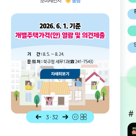
초미세먼지
좋음
알림존
#
4
·
32