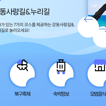
동사랑길&누리길
편백산림
가 있는 7가지 코스를 제공하는 강동사랑길&
편백나무 5ha, 소나
길로 놀러오세요!
조성된 강광받는 
북구축제
숙박정보
모범음식