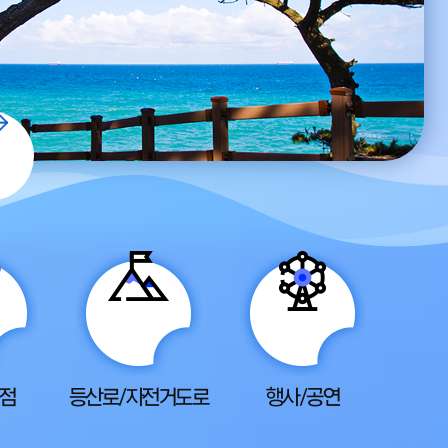
욕장
화동못수변공원
무 33ha, 잣나무 2ha로
자연형 친수공간에서 휴식과 힐링
주민휴식처
누려보세요!
점
등산로/자전거도로
행사/공연