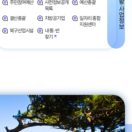
생활·사업정보
주민참여예산
사전정보공개
예산총괄
목록
결산총괄
지방공기업
일자리 종합
지원센터
북구산업시설
내 통·반
찾기