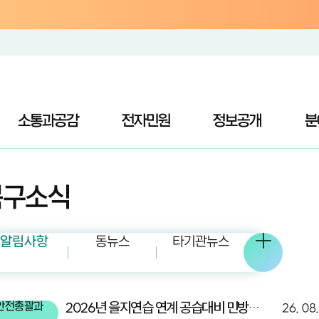
소통과공감
전자민원
정보공개
분
북구소식
알림사항
동뉴스
타기관뉴스
2026년 을지연습 연계 공습대비 민방위 대피훈련 홍보
안전총괄과
26. 08