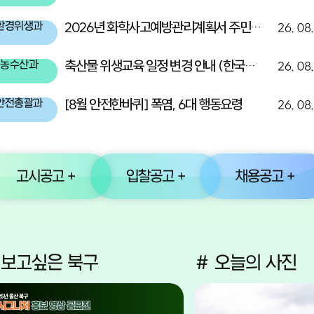
2026년 화학사고예방관리계획서 주민고지(한화솔루션(주)울산2공장)
환경위생과
26. 08
축산물 위생교육 일정 변경 안내 (한국식품안전관리인증원 교육)
농수산과
26. 08
[8월 안전한바퀴] 폭염, 6대 행동요령
안전총괄과
26. 08
고시공고 +
입찰공고 +
채용공고 +
 보고싶은 북구
# 오늘의 사진