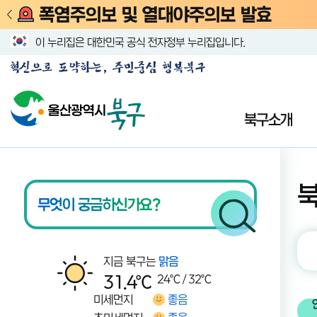
폭염주의보 및 열대야주의보 발효
이 누리집은 대한민국 공식 전자정부 누리집입니다.
북구소개
울산광역시 북구청 메인화면
지금 북구는
북구 날씨
맑음
31.4℃
24
℃ /
32
℃
미세먼지
좋음