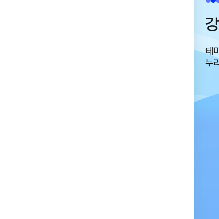
송정 박상진 호수공원
강
독립운동가 고헌 박상진 의사와 연계된 역사의식
테마
고취 및 교육의 장
누리