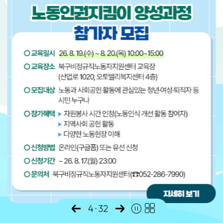
4
·
32