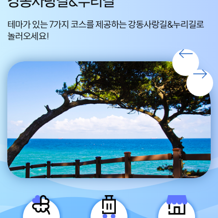
강동사랑길&누리길
테마가 있는 7가지 코스를 제공하는 강동사랑길&누리길로
편
놀러오세요!