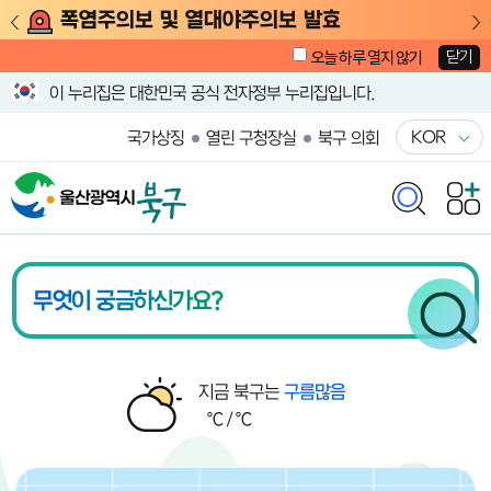
폭염주의보 및 열대야주의보 발효
닫기
오늘 하루 열지 않기
이 누리집은 대한민국 공식 전자정부 누리집입니다.
KOR
국가상징
열린 구청장실
북구 의회
울산광역시 북구청 메인화면
북구 날씨
지금 북구는
구름많음
℃ /
℃
알림존