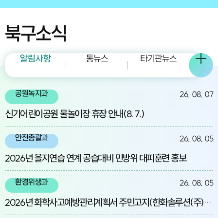
북구소식
알림사항
동뉴스
타기관뉴스
공원녹지과
26. 08. 07
신기어린이공원 물놀이장 휴장 안내(8. 7.)
안전총괄과
26. 08. 05
2026년 을지연습 연계 공습대비 민방위 대피훈련 홍보
환경위생과
26. 08. 05
2026년 화학사고예방관리계획서 주민고지(한화솔루션(주)울산2공장)