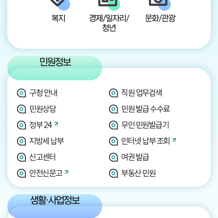
복지
경제/일자리/
문화/관광
청년
민원정보
구청 안내
직원 업무검색
민원상담
민원 발급 수수료
정부 24
무인 민원발급기
지방세 납부
인터넷 납부 조회
신고센터
여권 발급
안전신문고
부동산 민원
생활·사업정보