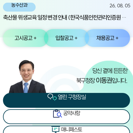
농수산과
26. 08. 05
축산물 위생교육 일정 변경 안내 (한국식품안전관리인증원 교육)
고시공고 +
입찰공고 +
채용공고 +
열린 구청장실
당신 곁에 든든한
이동권
북구청장
입니다.
열린 구청장실
공약사항
매니페스토