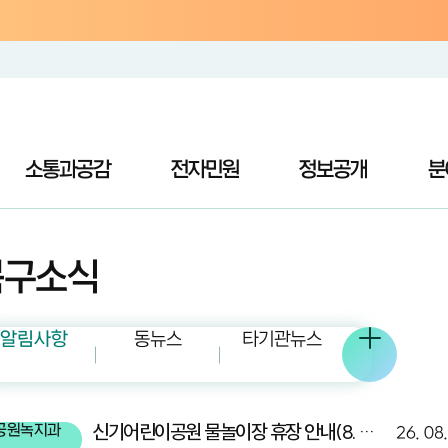
소통과공감
전자민원
정보공개
분
북구소식
알림사항
동뉴스
타기관뉴스
신기어린이공원 물놀이장 휴장 안내(8. 7.)
공원녹지과
26. 08