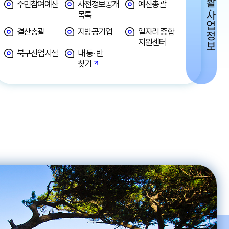
생활·사업정보
주민참여예산
사전정보공개
예산총괄
목록
결산총괄
지방공기업
일자리 종합
지원센터
북구산업시설
내 통·반
찾기