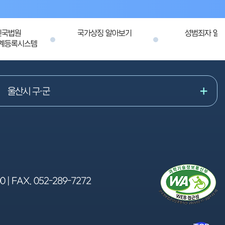
민국법원
국가상징 알아보기
성범죄자 알림
계등록시스템
울산시 구·군
00
| FAX.
052-289-7272