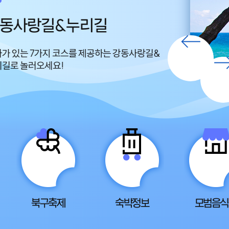
동사랑길&누리길
편백산림
가 있는 7가지 코스를 제공하는 강동사랑길&
편백나무 5ha, 소나
길로 놀러오세요!
조성된 강광받는 
북구축제
숙박정보
모범음식