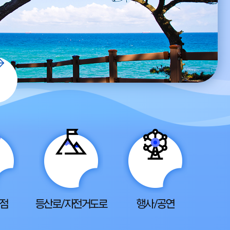
욕장
화동못수변공원
무 33ha, 잣나무 2ha로
자연형 친수공간에서 휴식과 힐링
주민휴식처
누려보세요!
점
등산로/자전거도로
행사/공연