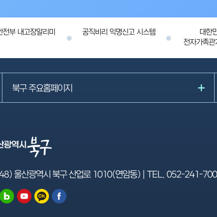
안전부 내고장알리미
공직비리 익명신고 시스템
대한
전자가족관
북구 주요홈페이지
48) 울산광역시 북구 산업로 1010(연암동) | TEL.
052-241-70