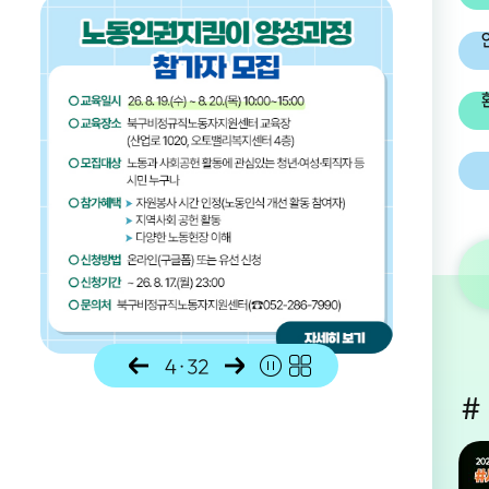
알림존
4
·
32
#