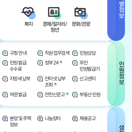
분야별정보
복지
경제/일자리/
문화/관광
청년
구청 안내
직원 업무검색
민원상담
민원 발급
정부 24
무인
민원정보
수수료
민원발급기
지방세 납부
인터넷 납부
신고센터
조회
여권 발급
안전신문고
부동산 민원
분양 및 주택
나눔장터
채용공고
정보