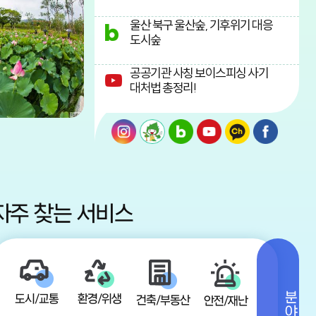
울산 북구 울산숲, 기후위기 대응
도시숲
공공기관 사칭 보이스피싱 사기
대처법 총정리!
자주 찾는 서비스
도시/교통
환경/위생
건축/부동산
안전/재난