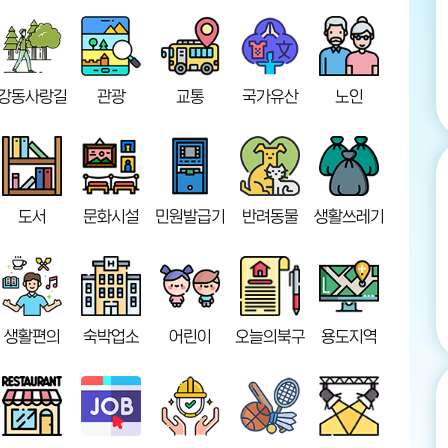
강동사랑길
관광
교통
국가유산
노인
도서
문화시설
민원발급기
반려동물
생활쓰레기
생활편의
숙박업소
어린이
오늘의북구
용도지역