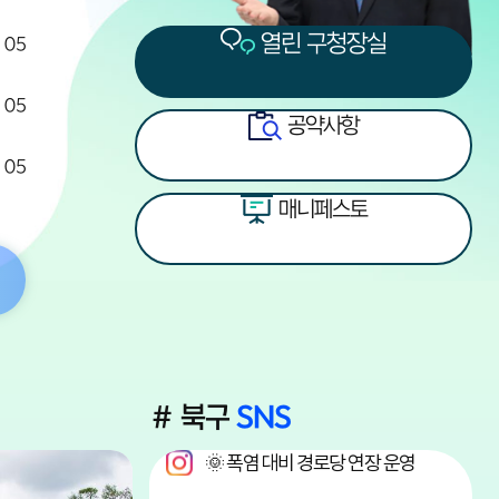
열린 구청장실
. 05
. 05
공약사항
. 05
매니페스토
# 북구
SNS
🌞 폭염 대비 경로당 연장 운영