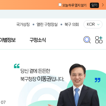
닫기
오늘 하루 열지 않기
KOR
국가상징
열린 구청장실
북구 의회
야별정보
구정소식
열린 구청장실
당신 곁에 든든한
이동권
북구청장
입니다.
. 07