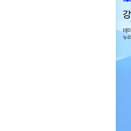
송정 박상진 호수공원
강
독립운동가 고헌 박상진 의사와 연계된 역사의식
테마
고취 및 교육의 장
누리