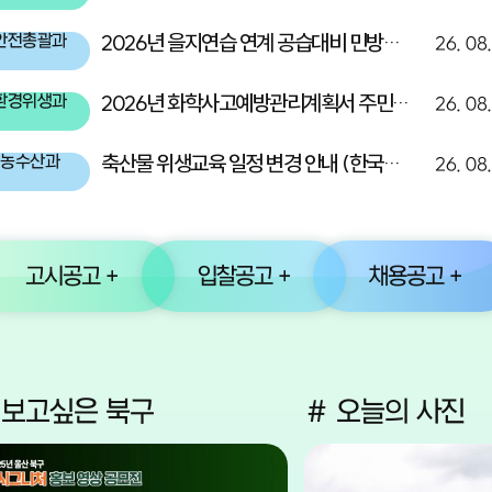
2026년 을지연습 연계 공습대비 민방위 대피훈련 홍보
안전총괄과
26. 08
2026년 화학사고예방관리계획서 주민고지(한화솔루션(주)울산2공장)
환경위생과
26. 08
축산물 위생교육 일정 변경 안내 (한국식품안전관리인증원 교육)
농수산과
26. 08
고시공고 +
입찰공고 +
채용공고 +
 보고싶은 북구
# 오늘의 사진