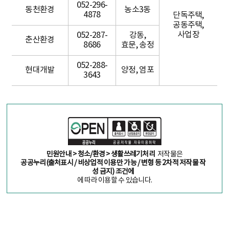
052-296-
동천환경
농소3동
4878
단독주택,
공동주택,
사업장
052-287-
강동,
춘산환경
8686
효문, 송정
052-288-
현대개발
양정, 염포
3643
민원안내 > 청소/환경 > 생활쓰레기처리
저작물은
공공누리(출처표시 / 비상업적 이용만 가능 / 변형 등 2차적 저작물 작
성 금지) 조건에
에 따라 이용할 수 있습니다.