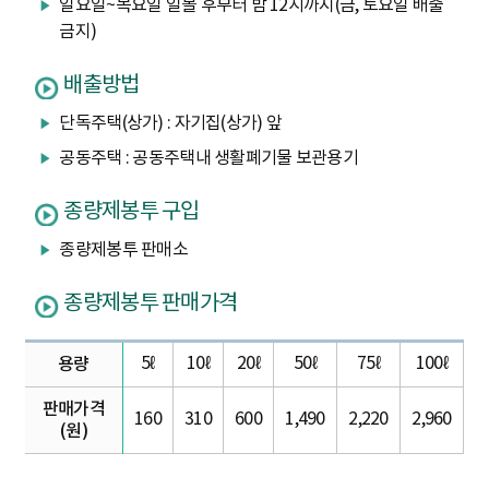
일요일~목요일 일몰 후부터 밤 12시까지(금, 토요일 배출
금지)
배출방법
단독주택(상가) : 자기집(상가) 앞
공동주택 : 공동주택내 생활폐기물 보관용기
종량제봉투 구입
종량제봉투 판매소
종량제봉투 판매가격
5ℓ
10ℓ
20ℓ
50ℓ
75ℓ
100ℓ
용량
판매가격
160
310
600
1,490
2,220
2,960
(원)