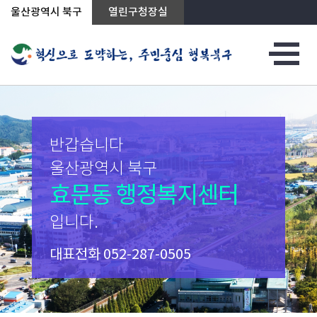
상단메뉴로 바로가기
전체메뉴로 바로가기
본문으로 바로가기
울산광역시 북구
열린구청장실
반갑습니다
울산광역시 북구
효문동 행정복지센터
입니다.
대표전화
052-287-0505