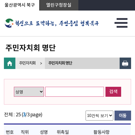
상단메뉴로 바로가기
전체메뉴로 바로가기
왼쪽메뉴로 바로가기
본문으로 바로가기
울산광역시 북구
열린구청장실
주민자치회 명단
주민자치회
주민자치회 명단
검색
전체 : 25 (
3
/3 page)
번호
직위
성명
위촉일
활동사항