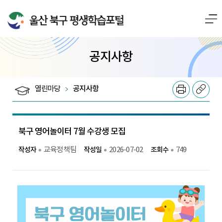
전체메뉴로 바로가기
본문으로 바로가기
공지사항
열린마당
공지사항
북구 영어놀이터 7월 수강생 모집
작성자
교육정책팀
작성일
2026-07-02
조회수
749